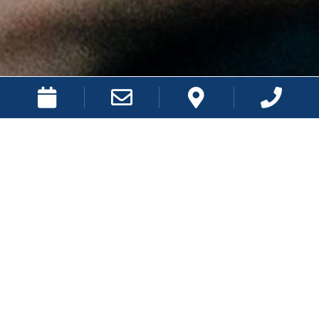
ACCUEIL
NOS GARANTIES
Le CCMI, votre contrat contre
les mauvaises surprises
La réussite de votre projet dépend aussi du contrat que vous
choisissez. PLURIAL HOME EXPERT vous propose le Contrat de
Construction de Maisons Individuelle (CCMI), un contrat
réglementé et reconnu par les organismes bancaires, qui vous
couvre et vous protège.
Quels sont les principaux avantages du CCMI