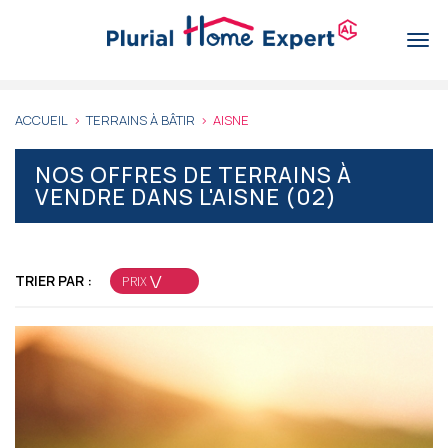
Aller
au
Togg
contenu
navi
principal
ACCUEIL
TERRAINS À BÂTIR
AISNE
NOS OFFRES DE TERRAINS À
VENDRE DANS L'AISNE (02)
TRIER PAR :