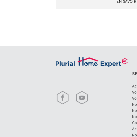
EN SAVOIR +
EN SAVOIR
SE
Ac
Vo
Vo
No
No
No
Co
Ac
No