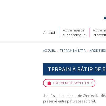
Aller
au
contenu
A
principal
Votre maison
Votre m
Accueil
sur catalogue
d'archi
ACCUEIL
TERRAINS À BÂTIR
ARDENNES
TERRAIN À BÂTIR DE 
LOTISSEMENT VOYELLES
Juché sur les hauteurs de Charleville-Méz
préservé entre pâturages et forêt.