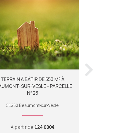
TERRAIN À BÂTIR DE 553 M² À
TERRAIN À BÂTIR D
AUMONT-SUR-VESLE - PARCELLE
- PARCEL
N°26
55100 
51360 Beaumont-sur-Vesle
A partir d
A partir de
124 000€