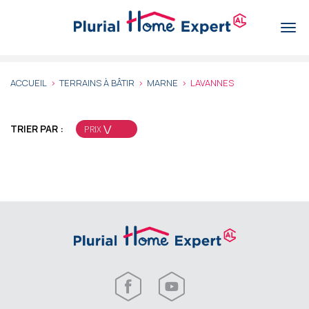
Aller
au
Togg
contenu
navi
principal
ACCUEIL
TERRAINS À BÂTIR
MARNE
LAVANNES
TRIER PAR :