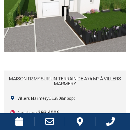
MAISON 113M² SUR UN TERRAIN DE 474 M² À VILLERS
MARMERY
Villers Marmery 51380&nbsp;
293 400€
A partir de
EN SAVOIR +